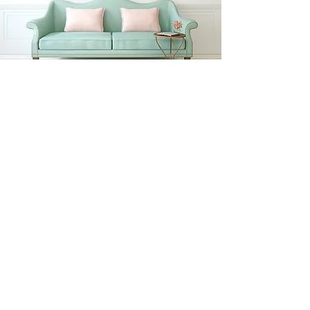
Clémence Pourrillou
Clé d'Orientation
Afin de faire
connaissance
, et pour vous
présenter
ma méthode de travail,
le
premier rendez-vous est gratuit et sans
engagement.
Contactez-moi,
nous conviendrons d'un
rendez-vous :
06.11.27.11.70
contact@cledorientation.com