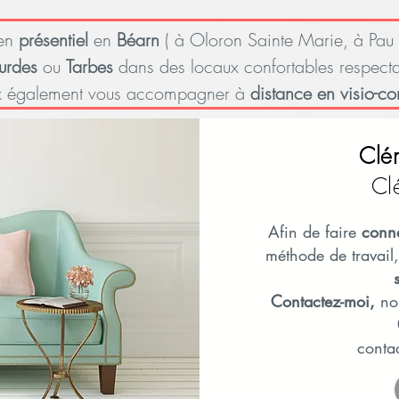
 en
présentiel
en
Béarn
( à Oloron Sainte Marie, à Pau 
urdes
ou
Tarbes
dans des locaux confortables respecta
x également vous accompagner à
distance en visio-co
Clé
Cl
Afin de faire
conn
méthode de travail,
Contactez-moi,
nou
conta