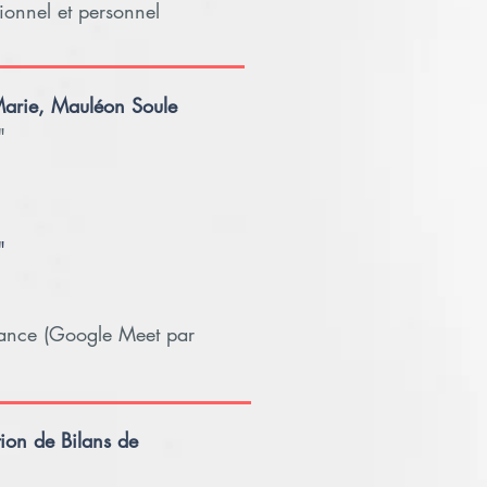
ionnel et personnel
 Marie, Mauléon Soule
"
"
tance (Google Meet par
tion de Bilans de